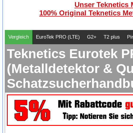
Unser Teknetics M
100% Original Teknetics Met
Vergleich
EuroTek PRO (LTE)
G2+
T2 plus
Pi
Teknetics Eurotek P
(Metalldetektor & Q
Schatzsucherhandb