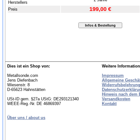
Herstellers
199,00 €
Preis
Dies ist ein Shop von:
Weitere Information
Metallsonde.com
Impressum
Jens Diefenbach
Allgemeine Geschä
Wiesenstr. 8
Widerrufsbelehrung
D-65623 Hahnstätten
Datenschutzerkläru
Hinweis nach dem B
USt-ID gem. §27a UStG: DE293121340
Versandkosten
WEEE-Reg.-Nr. DE 46869397
Kontakt
Über uns / about us