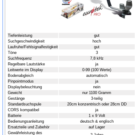
Tiefenleistung
gut
Suchgeschwindigkeit
hoch
Laufruhe/Fehlsignalfestigkeit
gut
Töne
3
Suchfrequenz
7,8 kHz
Regelbare Lautstärke
ja
Leitwerte im Display
0-99 (100 Werte)
Bodenabgleich
automatisch
Pinpointmodus
ja
Displaybeleuchtung
nein
Gewicht
nur 1100 Gramm
Gestänge
3-teilig
Standardsuchspule
20cm konzentrisch oder 28cm DD
CORS kompatibel
ja
Batterie
1 x 9 Volt
Bedienungsanleitung
deutsch & englisch
Ersatzteile und Zubehör
auf Lager
Gewährleistung des
2 Jahre