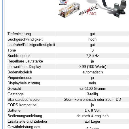
Tiefenleistung
gut
Suchgeschwindigkeit
hoch
Laufruhe/Fehlsignalfestigkeit
gut
Töne
3
Suchfrequenz
7,8 kHz
Regelbare Lautstärke
ja
Leitwerte im Display
0-99 (100 Werte)
Bodenabgleich
automatisch
Pinpointmodus
ja
Displaybeleuchtung
nein
Gewicht
nur 1100 Gramm
Gestänge
3-teilig
Standardsuchspule
20cm konzentrisch oder 28cm DD
CORS kompatibel
ja
Batterie
1 x 9 Volt
Bedienungsanleitung
deutsch & englisch
Ersatzteile und Zubehör
auf Lager
Gewährleistung des
2 Jahre