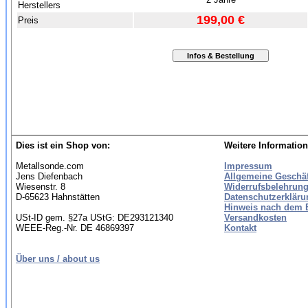
Herstellers
199,00 €
Preis
Dies ist ein Shop von:
Weitere Information
Metallsonde.com
Impressum
Jens Diefenbach
Allgemeine Geschä
Wiesenstr. 8
Widerrufsbelehrung
D-65623 Hahnstätten
Datenschutzerkläru
Hinweis nach dem B
USt-ID gem. §27a UStG: DE293121340
Versandkosten
WEEE-Reg.-Nr. DE 46869397
Kontakt
Über uns / about us